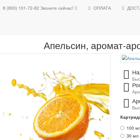
8 (800) 101-72-82
Звоните сейчас!
ОПЛАТА
ДОСТ
Освежители воздуха
Ароматизаторы для помещений
Каталог ароматов
Апельсин, аро
Апельсин, аромат-ар
На
Быс
Ро
Аро
Ар
Выс
Картрид
100 м
30 мл 