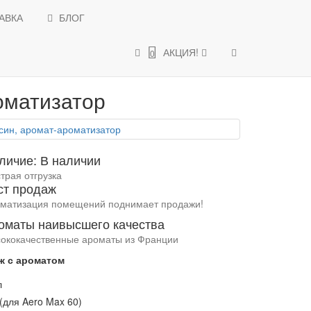
АВКА
БЛОГ
АКЦИИ и СКИДКИ
АКЦИЯ!
0
мат-ароматизатор
оматизатор
личие: В наличии
трая отгрузка
ст продаж
матизация помещений поднимает продажи!
оматы наивысшего качества
ококачественные ароматы из Франции
ж с ароматом
л
(для Aero Max 60)