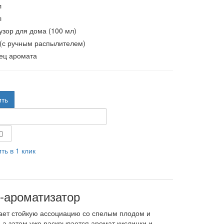
л
л
зор для дома (100 мл)
 (с ручным распылителем)
ец аромата
.
ить
ть в 1 клик
-ароматизатор
вает стойкую ассоциацию со спелым плодом и
, а затем уже раскрывается аромат кислинки и