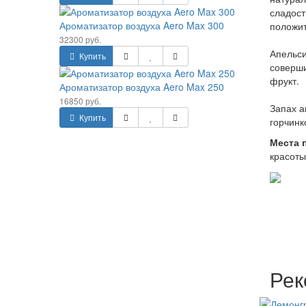
сладост
Ароматизатор воздуха Aero Max 300
положи
32300 руб.
Апельси
Купить
соверши
фрукт.
Ароматизатор воздуха Aero Max 250
16850 руб.
Запах а
Купить
горчинк
Места 
красоты
Рек