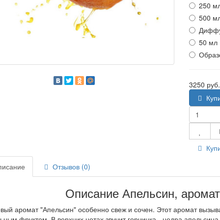
250 м
500 м
Диффу
50 мл
Образ
3250 руб
Куп
Купи
исание
Отзывов (0)
Описание Апельсин, аромат
вый аромат "Апельсин" особенно свеж и сочен. Этот аромат вызы
ьным фруктом. В верхних нотах звучит горчинка - цедра апельсина