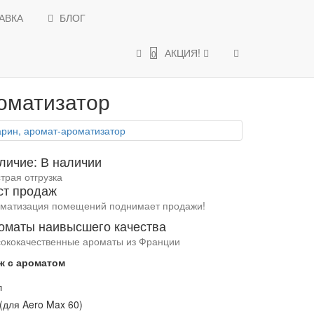
АВКА
БЛОГ
АКЦИИ и СКИДКИ
АКЦИЯ!
0
мат-ароматизатор
оматизатор
личие: В наличии
трая отгрузка
ст продаж
матизация помещений поднимает продажи!
оматы наивысшего качества
ококачественные ароматы из Франции
ж с ароматом
л
(для Aero Max 60)