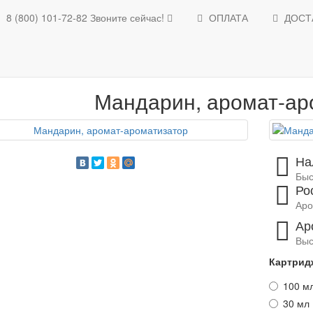
8 (800) 101-72-82
Звоните сейчас!
ОПЛАТА
ДОСТ
Освежители воздуха
Ароматизаторы для помещений
Каталог ароматов
Мандарин, аро
Мандарин, аромат-ар
На
Быс
Ро
Аро
Ар
Выс
Картрид
100 м
30 мл 