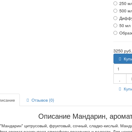
250 м
500 м
Диффу
50 мл
Образ
3250 руб
Куп
Купи
исание
Отзывов (0)
Описание Мандарин, аромат
"Мандарин" цитрусовый, фруктовый, сочный, сладко-кислый. Манда
Этот аромат раскрывает атмосферу праздника и радости. Для некот