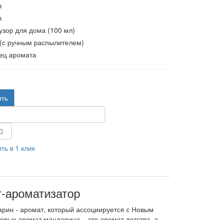
л
л
зор для дома (100 мл)
 (с ручным распылителем)
ец аромата
.
ить
ть в 1 клик
-ароматизатор
рин - аромат, который ассоциируется с Новым
орых аромат мандарина – это аромат детства, а