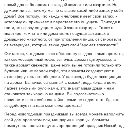
новый для себя аромат в каждой комнате или квартире. Но
думали ли вы, почему мы не слышим какой-либо запах у себя
дома? Все потому, что каждый человек имеет свой запах, к
которому он привыкает и перестает его ощущать. Приходя в
гости, мы сразу ощущаем чужой запах квартиры. Также в
квартире, комнате или дома может ощущаться запах от
домашнего животного, от приготовления пиши, от стирки или
от аквариума, который также дает свой "аромат влажности".
Считается, что домашнюю обстановку создают такие ароматы,
как свежесваренный кофе, выпечка, аромат цитрусовых, а
также аромат свежести. Даже если вы не готовили только что
булочки или не варили кофе, эти ароматы создадут уют и
атмосферу теплого общения. У нас всегда будет ассоциация
на аромат Выпечки, связанный с мамой, ведь когда в доме
пахнет вкусными булочками, это значит мама дома и нам
становится так хорошо на душе. Вы подсознательно
начинаете вести себя спокойно, сами не ведая того. Да, так
воздействует на наш мозг сила аромата!
Перед новогодними праздниками вы всегда можете наполнить
свой дом ароматом ели, мандарин и корицы. Ароматы
помогут полностью ощутить предстоящий праздник Новый год,