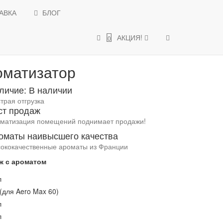
АВКА
БЛОГ
АКЦИИ и СКИДКИ
АКЦИЯ!
0
мат-ароматизатор
оматизатор
личие: В наличии
трая отгрузка
ст продаж
матизация помещений поднимает продажи!
оматы наивысшего качества
ококачественные ароматы из Франции
ж с ароматом
л
(для Aero Max 60)
л
л