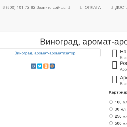
8 (800) 101-72-82
Звоните сейчас!
ОПЛАТА
ДОСТ
Освежители воздуха
Ароматизаторы для помещений
Каталог ароматов
Виноград, аро
Виноград, аромат-ар
На
Быс
Ро
Аро
Ар
Выс
Картрид
100 м
30 мл 
250 м
500 м