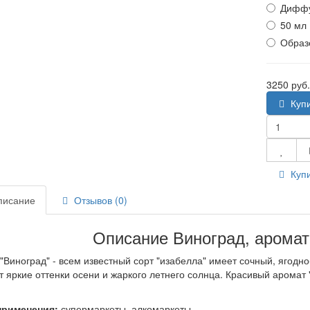
Диффу
50 мл
Образ
3250 руб
Куп
Купи
исание
Отзывов (0)
Описание Виноград, аромат
"Виноград" - всем известный сорт "изабелла" имеет сочный, ягодно
т яркие оттенки осени и жаркого летнего солнца. Красивый аромат 
применения:
супермаркеты, алкомаркеты.