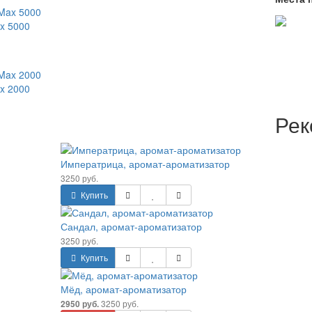
Рек
омат-ароматизатор
ароматизатор
матизатор