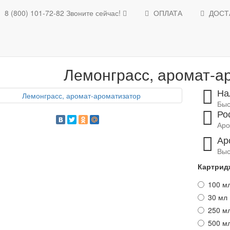
8 (800) 101-72-82
Звоните сейчас!
ОПЛАТА
ДОСТ
Освежители воздуха
Ароматизаторы для помещений
Каталог ароматов
Лемонграсс, ар
Лемонграсс, аромат-а
На
Быс
Ро
Аро
Ар
Выс
Картрид
100 м
30 мл 
250 м
500 м