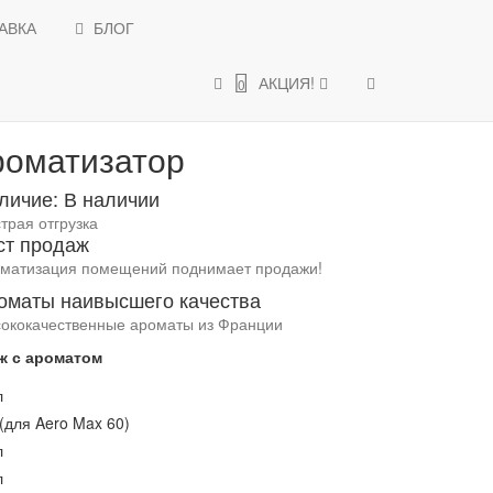
АВКА
БЛОГ
АКЦИИ и СКИДКИ
АКЦИЯ!
0
омат-ароматизатор
роматизатор
личие: В наличии
трая отгрузка
ст продаж
матизация помещений поднимает продажи!
оматы наивысшего качества
ококачественные ароматы из Франции
ж с ароматом
л
(для Aero Max 60)
л
л